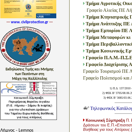
Τμήμα Αγροτικής Οικ
Γραφείο Αλιείας ΠΕ Λ
Τμήμα Κτηνιατρικής 
---
www. civilprotection.gr
---
Τμήμα Ανάπτυξης ΠΕ 
Τμήμα Εμπορίου ΠΕ 
Τμήμα Μεταφορών κι 
Τμήμα Περιβαλλοντική
Τμήμα Κοινωνικής Ε
Γραφείο Π.Α.Μ.-Π.Σ.
Γραφείο Διαχείρισης
Εκδηλώσεις Τιμής και Μνήμης
Γραφείο Τουρισμού ΠΕ 
των Πεσόντων στη
Γραφείο Πολιτισμού και
Μάχη της Καλλίπολης
1) Π.Δ. 137/2010 
2) ΦΕΚ B’ 3705/08.06.2
3) ΦΕΚ B’ 3085/03.06.
Τηλεφωνικός Κατάλο
Κοινωνική Σύμπραξη
Π. 
Δράσεων του Ε.Π.
«Επισιτισ
Βοήθειας για τους Απόρους
Λήμνος - Lemnos