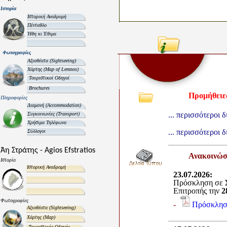
Ιστορία
Ιστορική Αναδρομή
Πένταθλο
Ήθη κι Έθιμα
Φωτογραφίες
Αξιοθέατα
(Sightseeing)
Χάρτης
(Map of Lemnos)
Τουριστικοί Οδηγοί
Brochures
Προμήθειε
Πληροφορίες
Διαμονή
(Accommodation)
... περισσότεροι 
Συγκοινωνίες
(Transport)
Χρήσιμα Τηλέφωνα
... περισσότεροι 
Σύλλογοι
Άη Στράτης - Agios Efstratios
Ανακοινώσε
Ιστορία
Ιστορική Αναδρομή
23.07.2026
:
Πρόσκληση σε Σ
Επιτροπής την
2
Φωτογραφίες
-
Πρόσκλησ
Αξιοθέατα
(Sightseeing)
Χάρτης
(Map)
Τουριστικός Οδηγός