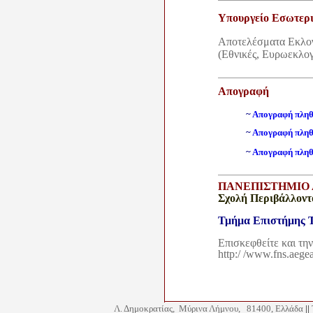
Υπουργείο Εσωτερι
Αποτελέσματα Εκλο
(Εθνικές, Ευρωεκλογ
Απογραφή
~
Απογραφή πλη
~
Απογραφή πληθ
~
Απογραφή πληθ
ΠΑΝΕΠΙΣΤΗΜΙΟ 
Σχολή Περιβάλλοντ
Τμήμα Επιστήμης 
Επισκεφθείτε και τη
http:/ /www.fns.aege
Λ. Δημοκρατίας, Μύρινα Λήμνου, 81400, Ελλάδα
||