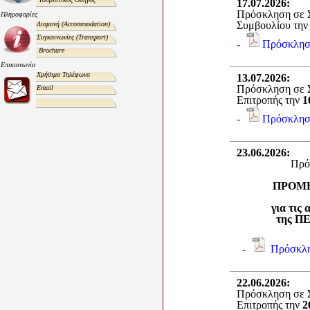
17.07.2026
:
Πρόσκληση σε Σ
Πληροφορίες
Συμβουλίου τη
Διαμονή
(Accommodation)
Συγκοινωνίες
(Transport)
-
Πρόσκλησ
Brochure
Επικοινωνία
Χρήσιμα Τηλέφωνα
13.07.2026
:
Πρόσκληση σε Σ
Email
Επιτροπής την
1
-
Πρόσκλησ
23.06.2026
:
Πρό
ΠΡΟΜΗ
για τις
της ΠΕ
-
Πρόσκλη
22.06.2026
:
Πρόσκληση σε Σ
Επιτροπής την
2