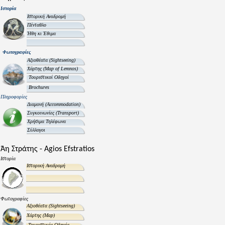
Ιστορία
Ιστορική Αναδρομή
Πένταθλο
Ήθη κι Έθιμα
Φωτογραφίες
Αξιοθέατα
(Sightseeing)
Χάρτης
(Map of Lemnos)
Τουριστικοί Οδηγοί
Brochures
Πληροφορίες
Διαμονή
(Accommodation)
Συγκοινωνίες
(Transport)
Χρήσιμα Τηλέφωνα
Σύλλογοι
Άη Στράτης - Agios Efstratios
Ιστορία
Ιστορική Αναδρομή
Φωτογραφίες
Αξιοθέατα
(Sightseeing)
Χάρτης
(Map)
Τουριστικός Οδηγός