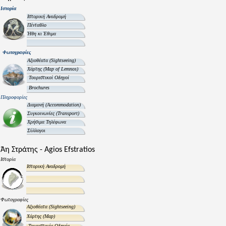
Ιστορία
Ιστορική Αναδρομή
Πένταθλο
Ήθη κι Έθιμα
Φωτογραφίες
Αξιοθέατα
(Sightseeing)
Χάρτης
(Map of Lemnos)
Τουριστικοί Οδηγοί
Brochures
Πληροφορίες
Διαμονή
(Accommodation)
Συγκοινωνίες
(Transport)
Χρήσιμα Τηλέφωνα
Σύλλογοι
Άη Στράτης - Agios Efstratios
Ιστορία
Ιστορική Αναδρομή
Φωτογραφίες
Αξιοθέατα
(Sightseeing)
Χάρτης
(Map)
Τουριστικός Οδηγός