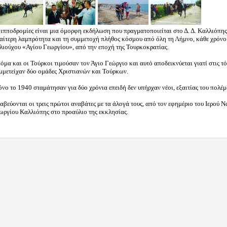
 ιπποδρομίες είναι μια όμορφη εκδήλωση που πραγματοποιείται στο Δ. Δ. Καλλιόπης
ιαίτερη λαμπρότητα και τη συμμετοχή πλήθος κόσμου από όλη τη Λήμνο, κάθε χρόνο
λιούχου «Αγίου Γεωργίου», από την εποχή της Τουρκοκρατίας.
όμα και οι Τούρκοι τιμούσαν τον Άγιο Γεώργιο και αυτό αποδεικνύεται γιατί στις τό
μμετείχαν δύο ομάδες Χριστιανών και Τούρκων.
νο το 1940 σταμάτησαν για δύο χρόνια επειδή δεν υπήρχαν νέοι, εξαιτίας του πολέ
αβεύονται οι τρεις πρώτοι αναβάτες με τα άλογά τους, από τον εφημέριο του Ιερού Ν
ωργίου Καλλιόπης στο προαύλιο της εκκλησίας.