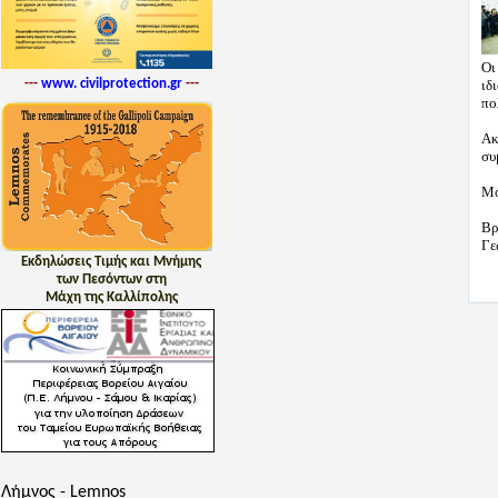
Οι
---
www. civilprotection.gr
---
ιδ
πο
Ακ
συ
Μό
Βρ
Γε
Εκδηλώσεις Τιμής και Μνήμης
των Πεσόντων στη
Μάχη της Καλλίπολης
Λήμνος - Lemnos