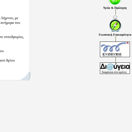
Υγεία & Πρόληψη
 Λήμνου, με
 ανήμερα του
Γεωπονική Επικαιρότητα
τε ιπποδρομίες,
μου
αού Αγίου