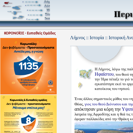
ΚΟΡΟΝΟΪΟΣ - Ευπαθείς Ομάδες
Λήμνος :: Ιστορία :: Ιστορική Α
Η Λήμνος, λόγω της παλ
Ηφαίστου
, του θεού 
την Ήρα πέταξε το γιό 
εγκατέστησε εκεί το εργ
κατοίκους του νησιού.
Ένας άλλος σημαντικός μύθος του ν
Θόας,
γιος του θεού Διόνυσου και τη
απόκτησαν μια κόρη την
Υψιπ
λατρεία της Αφροδίτης και η θεά τις
έφεραν παλλακίδες από την Θράκη κι