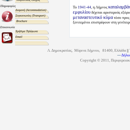
Πληροφορίες
καταλαμβάν
Το
1941-44
, η Λήμνος
Διαμονή
(Accommodation)
εμφυλίου
δέχεται αριστερούς εξόρι
Συγκοινωνίες
(Transport)
μεταναστευτικό κύμα
τόσο προς 
Brochure
ξενιτεμένοι επιστρέφουν στη γενέτειρ
Επικοινωνία
Χρήσιμα Τηλέφωνα
Email
Λ. Δημοκρατίας, Μύρινα Λήμνου, 81400, Ελλάδα
||
---
Δήλω
Copyright © 2011, Περιφερειακ