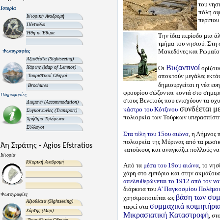
του νησ
Ιστορία
πόλη αφ
Ιστορική Αναδρομή
περίπου
Πένταθλο
Ήθη κι Έθιμα
Την ίδια περίοδο μια 
τμήμα του νησιού. Στη 
Μακεδόνες και Ρωμαίο
Φωτογραφίες
Αξιοθέατα
(Sightseeing)
Βυζαντινοί
Χάρτης
(Map of Lemnos)
Οι
ορίζουν
αποκτούν μεγάλες εκτάσ
Τουριστικοί Οδηγοί
δημιουργείται η νέα ευ
Brochures
φρουρίου σώζονται κοντά στο σημερ
Πληροφορίες
στους Βενετούς που ενισχύουν τα οχ
Διαμονή
(Accommodation)
συνδέεται μ
κάστρο του Κότζινου
Συγκοινωνίες
(Transport)
πολιορκία των Τούρκων υπερασπίστηκ
Χρήσιμα Τηλέφωνα
Σύλλογοι
Στα τέλη του 15ου αιώνα
, η Λήμνος 
πολιορκία της Μύρινας από τα ρωσι
Άη Στράτης - Agios Efstratios
κατοίκους και αναγκάζει πολλούς να
Ιστορία
Ιστορική Αναδρομή
Από τα
μέσα του 19ου αιώνα
, το νησ
χάρη στο εμπόριο και στην ακμάζου
απελευθερώνεται το 1912 από τον ν
διάρκεια του
Α’ Παγκοσμίου Πολέμο
Φωτογραφίες
βάση των συ
χρησιμοποιείται ως
Αξιοθέατα
(Sightseeing)
συμμαχικά κοιμητήρι
ταφεί στα
Χάρτης
(Map)
Μικρασιατική Καταστροφή
, στ
Τουριστικός Οδηγός