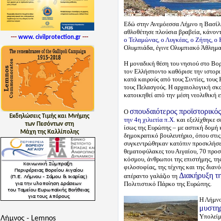
Εδώ στην Ανεμόεσσα Λήμνο η Βασίλισ
αθλοθέτησε πλούσια βραβεία, κάνοντ
---
www. civilprotection.gr
---
ο Τελαμώνας, ο Λυγκέας, ο Ζήτης, ο
Ολυμπιάδα, έγινε Ολυμπιακό Άθλημα
Η μοναδική θέση του νησιού στο Βο
τον Ελλήσποντο καθόρισε την ιστορι
κατά καιρούς από τους Σιντίες, τους 
τους Πελασγούς. Η αρχαιολογική σκα
κατοικηθεί από την μέση νεολιθική 
σπουδαιότερος προϊστορικός
Ο
Εκδηλώσεις Τιμής και Μνήμης
την 4η χιλιετία π.Χ.
και εξελίχθηκε σ
των Πεσόντων στη
ίσως της Ευρώπης – με αστική δομή 
Μάχη της Καλλίπολης
δημοκρατικό βουλευτήριο, όπου στι
συγκεντρώθηκαν κατόπιν προσκλήσεω
θεματοφύλακες του Αιγαίου, 70 προσ
κόσμου, άνθρωποι της επιστήμης, της
φιλοσοφίας, της τέχνης και της δια
Διακήρυξη τ
απέραντο γαλάζιο τη
Πολιτιστικό Πάρκο της Ευρώπης.
Η Λήμνο
μυστηρ
Υπολείμ
Λήμνος - Lemnos