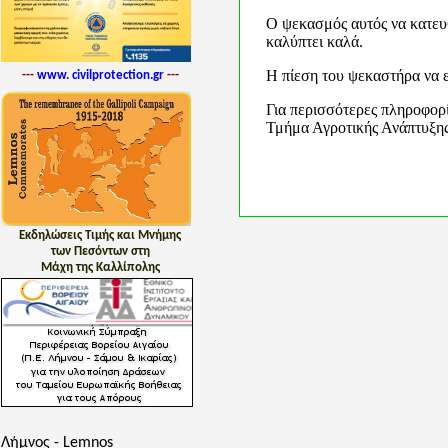
Ο ψεκασμός αυτός να κατευθ
καλύπτει καλά.
Η πίεση του ψεκαστήρα να εί
---
www. civilprotection.gr
---
Για περισσότερες πληροφορ
Τμήμα Αγροτικής Ανάπτυξη
Εκδηλώσεις Τιμής και Μνήμης
των Πεσόντων στη
Μάχη της Καλλίπολης
Λήμνος - Lemnos