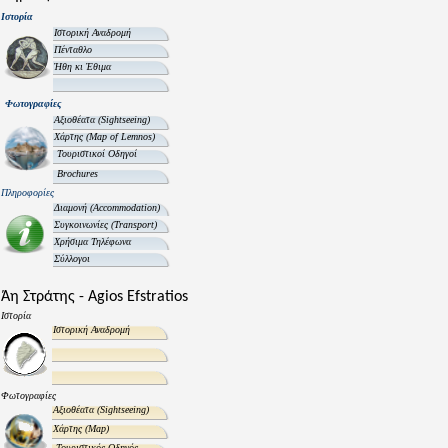
Ιστορία
Ιστορική Αναδρομή
Πένταθλο
Ήθη κι Έθιμα
Φωτογραφίες
Αξιοθέατα
(Sightseeing)
Χάρτης
(Map of Lemnos)
Τουριστικοί Οδηγοί
Brochures
Πληροφορίες
Διαμονή
(Accommodation)
Συγκοινωνίες
(Transport)
Χρήσιμα Τηλέφωνα
Σύλλογοι
Άη Στράτης - Agios Efstratios
Ιστορία
Ιστορική Αναδρομή
Φωτογραφίες
Αξιοθέατα
(Sightseeing)
Χάρτης
(Map)
Τουριστικός Οδηγός