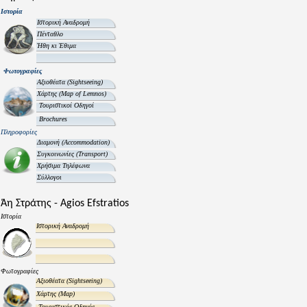
Ιστορία
Ιστορική Αναδρομή
Πένταθλο
Ήθη κι Έθιμα
Φωτογραφίες
Αξιοθέατα
(Sightseeing)
Χάρτης
(Map of Lemnos)
Τουριστικοί Οδηγοί
Brochures
Πληροφορίες
Διαμονή
(Accommodation)
Συγκοινωνίες
(Transport)
Χρήσιμα Τηλέφωνα
Σύλλογοι
Άη Στράτης - Agios Efstratios
Ιστορία
Ιστορική Αναδρομή
Φωτογραφίες
Αξιοθέατα
(Sightseeing)
Χάρτης
(Map)
Τουριστικός Οδηγός