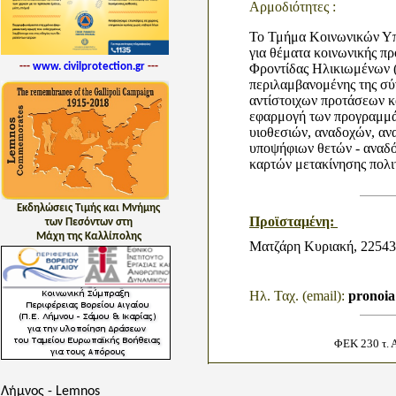
Αρμοδιότητες :
Το Τμήμα Κοινωνικών Υπ
για θέματα κοινωνικής π
---
www. civilprotection.gr
---
Φροντίδας Ηλικιωμένων (
περιλαμβανομένης της σύ
αντίστοιχων προτάσεων κα
εφαρμογή των προγραμμάτ
υιοθεσιών, αναδοχών, αν
υποψήφιων θετών - αναδ
καρτών μετακίνησης πολι
Εκδηλώσεις Τιμής και Μνήμης
Προϊσταμένη:
των Πεσόντων στη
Μάχη της Καλλίπολης
Ματζάρη Κυριακή, 225435
Ηλ. Ταχ. (email):
pronoia
ΦΕΚ 230 τ. 
Λήμνος - Lemnos